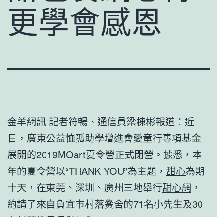
更學會感恩
金羊網訊 記者符暢、通信員梁棟彬報道：近
日，廣東公益恤孤助學增進會愛童行專項基金
展開的2019MOart夏令營正式閉營。據悉，本
年的夏令營以“THANK YOU”為主題，
甜心
為期
十天，在東莞、深圳、廣州三地舉行
甜心網
，
約請了來自負宜市村落黌舍的71名小先生及30