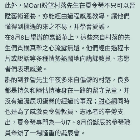
此外，MOart盼望村落先生在夏令營不只可以晉
陞藝術涵養，亦能經由過程感恩教導，讓他們
懂得到機遇的來之不易，并學會愛護。
在8月8日舉辦的嘉韶華上，這些來自村落的先
生們質樸真摯之心流露無遺。他們經由過程卡
片或說話等多種情勢熱鬧地向講課教員、志愿
者們表現感激。
斟酌到參營先生年夜多來自偏僻的村落，良多
都是持久和睦怙恃棲身在一路的留守兒童，并
沒有過誕辰切蛋糕的經過的事況；
甜心網
同時
也是為了感激夏令營教員、志愿者的辛勞支
出，夏令營專門為一切7、8月份誕辰的參營職
員舉辦了一場隆重的誕辰會。