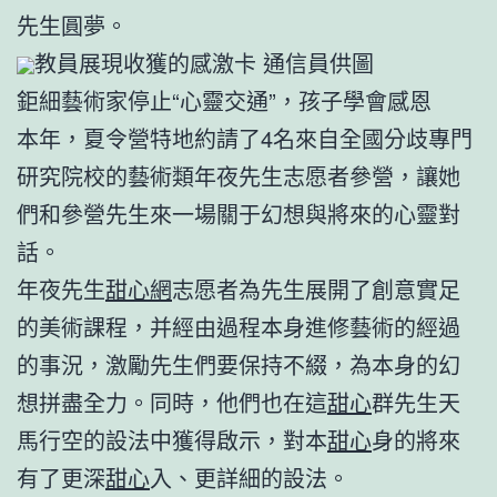
先生圓夢。
教員展現收獲的感激卡 通信員供圖
鉅細藝術家停止“心靈交通”，孩子學會感恩
本年，夏令營特地約請了4名來自全國分歧專門
研究院校的藝術類年夜先生志愿者參營，讓她
們和參營先生來一場關于幻想與將來的心靈對
話。
年夜先生
甜心網
志愿者為先生展開了創意實足
的美術課程，并經由過程本身進修藝術的經過
的事況，激勵先生們要保持不綴，為本身的幻
想拼盡全力。同時，他們也在這
甜心
群先生天
馬行空的設法中獲得啟示，對本
甜心
身的將來
有了更深
甜心
入、更詳細的設法。