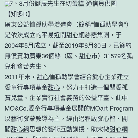
7、8月份誕辰先生在切蛋糕 通信員供圖
【知多D】
廣東公益恤孤助學增進會（簡稱“恤孤助學會”）
是依法成立的平易近間
甜心網
慈悲集團，于
2004年5月成立，截至2019年6月30日，已簽約
無償贊助廣東36個縣（區、
甜心
市）31579名孤
兒和貧苦先生。
2011年末，
甜心
恤孤助學會結合愛心企業建立
愛童行專項基金
甜心
，努力于打造一個關愛孤
貧兒童、企業實行社會義務的公益平臺。此中
MO&Co.愛童行專項基金展開的MOart Program
以藝術發蒙教導為主，經由過程啟發心智、開
闢
甜心網
思想的藝術互動講授，助宋微
甜心網