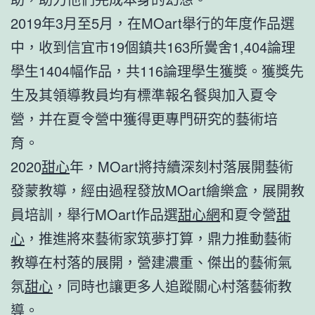
2019年3月至5月，在MOart舉行的年度作品選
中，收到信宜市19個鎮共163所黌舍1,404論理
學生1404幅作品，共116論理學生獲獎。獲獎先
生及其領導教員均有標準報名餐與加入夏令
營，并在夏令營中獲得更專門研究的藝術培
育。
2020
甜心
年，MOart將持續深刻村落展開藝術
發蒙教導，經由過程發放MOart繪樂盒，展開教
員培訓，舉行MOart作品選
甜心網
和夏令營
甜
心
，推進將來藝術家筑夢打算，鼎力推動藝術
教導在村落的展開，營建濃重、傑出的藝術氣
氛
甜心
，同時也讓更多人追蹤關心村落藝術教
導。