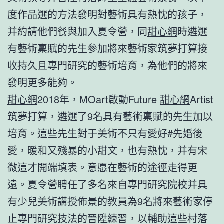
度作品選的方法發明對藝術具有熱忱的孩子，
并約請他們餐與加入夏令營，同
甜心網
時遴選
有藝術稟賦的先生參加將來藝術家筑夢打算接
收持久且專門研究的藝術培育，為他們的將來
發明更多能夠。
甜心網
2018年，MOart啟動Future
甜心網
Artist
筑夢打算，遴選了9名具有藝術稟賦的先生加以
培育。這些先生對于美術不只有愛好#先婚後
愛，暖和又殘暴的小甜文，也有熱忱，并有宋
微這才開端填表。意愿在藝術的途徑走得更
遠。夏令營聘任了多名來自專門研究院校并具
有少兒美術講授佈景的教員為9名將來藝術家停
止專門研究技法的晉陞練習，以輔助這些村落