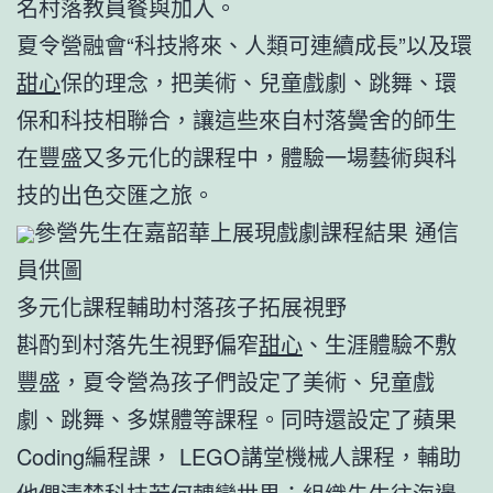
名村落教員餐與加入。
夏令營融會“科技將來、人類可連續成長”以及環
甜心
保的理念，把美術、兒童戲劇、跳舞、環
保和科技相聯合，讓這些來自村落黌舍的師生
在豐盛又多元化的課程中，體驗一場藝術與科
技的出色交匯之旅。
參營先生在嘉韶華上展現戲劇課程結果 通信
員供圖
多元化課程輔助村落孩子拓展視野
斟酌到村落先生視野偏窄
甜心
、生涯體驗不敷
豐盛，夏令營為孩子們設定了美術、兒童戲
劇、跳舞、多媒體等課程。同時還設定了蘋果
Coding編程課， LEGO講堂機械人課程，輔助