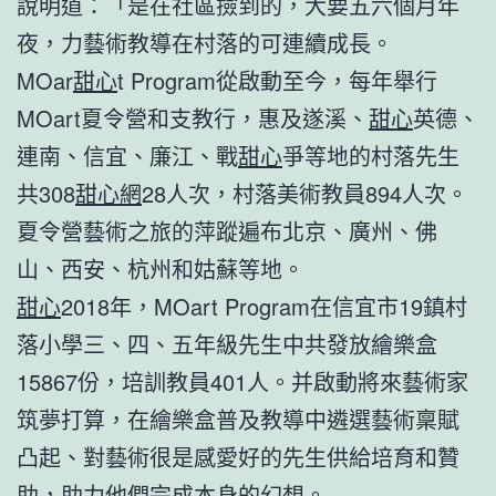
說明道：「是在社區撿到的，大要五六個月年
夜，力藝術教導在村落的可連續成長。
MOar
甜心
t Program從啟動至今，每年舉行
MOart夏令營和支教行，惠及遂溪、
甜心
英德、
連南、信宜、廉江、戰
甜心
爭等地的村落先生
共308
甜心網
28人次，村落美術教員894人次。
夏令營藝術之旅的萍蹤遍布北京、廣州、佛
山、西安、杭州和姑蘇等地。
甜心
2018年，MOart Program在信宜市19鎮村
落小學三、四、五年級先生中共發放繪樂盒
15867份，培訓教員401人。并啟動將來藝術家
筑夢打算，在繪樂盒普及教導中遴選藝術稟賦
凸起、對藝術很是感愛好的先生供給培育和贊
助，助力他們完成本身的幻想。