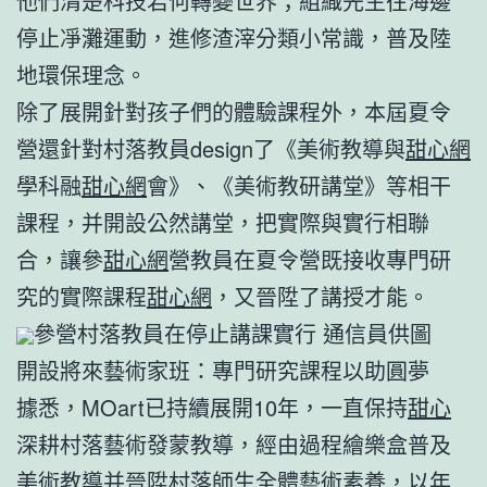
他們清楚科技若何轉變世界；組織先生往海邊
停止凈灘運動，進修渣滓分類小常識，普及陸
地環保理念。
除了展開針對孩子們的體驗課程外，本屆夏令
營還針對村落教員design了《美術教導與
甜心網
學科融
甜心網
會》、《美術教研講堂》等相干
課程，并開設公然講堂，把實際與實行相聯
合，讓參
甜心網
營教員在夏令營既接收專門研
究的實際課程
甜心網
，又晉陞了講授才能。
參營村落教員在停止講課實行 通信員供圖
開設將來藝術家班：專門研究課程以助圓夢
據悉，MOart已持續展開10年，一直保持
甜心
深耕村落藝術發蒙教導，經由過程繪樂盒普及
美術教導并晉陞村落師生全體藝術素養，以年