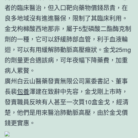
者的臨床醫治，但入口靶向藥物價錢昂貴，在
良多地域沒有進進醫保，限制了其臨床利用。
金戈枸櫞酸西地那非，屬于5型磷酸二酯酶克制
劑的一種，它可以舒緩肺部血管，利于血液輪
迴，可以有用緩解肺動脈高壓癥狀。金戈25mg
的劑量更合適該病，可年夜幅下降藥費，加重
病人累贅。
廣州白云山醫藥發賣無限公司黨委書記、董事
長裴
包養
澤建在致辭中先容，金戈剛上市時，
發賣職員反映有人甚至一次買10盒金戈，經清
楚，他們是用來醫治肺動脈高壓，由於金戈價
錢更實惠。