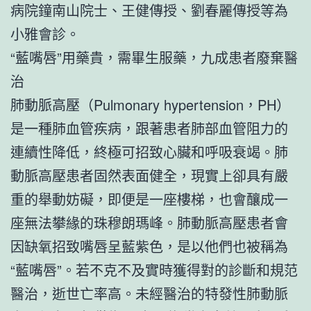
病院鐘南山院士、王健傳授、劉春麗傳授等為
小雅會診。
“藍嘴唇”用藥貴，需畢生服藥，九成患者廢棄醫
治
肺動脈高壓（Pulmonary hypertension，PH）
是一種肺血管疾病，跟著患者肺部血管阻力的
連續性降低，終極可招致心臟和呼吸衰竭。肺
動脈高壓患者固然表面健全，現實上卻具有嚴
重的舉動妨礙，即便是一座樓梯，也會釀成一
座無法攀緣的珠穆朗瑪峰。肺動脈高壓患者會
因缺氧招致嘴唇呈藍紫色，是以他們也被稱為
“藍嘴唇”。若不克不及實時獲得對的診斷和規范
醫治，逝世亡率高。未經醫治的特發性肺動脈