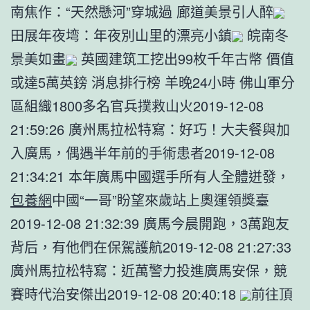
南焦作：“天然懸河”穿城過 廊道美景引人醉
田展年夜塆：年夜別山里的漂亮小鎮
皖南冬
景美如畫
英國建筑工挖出99枚千年古幣 價值
或達5萬英鎊 消息排行榜 羊晚24小時 佛山軍分
區組織1800多名官兵撲救山火2019-12-08
21:59:26 廣州馬拉松特寫：好巧！大夫餐與加
入廣馬，偶遇半年前的手術患者2019-12-08
21:34:21 本年廣馬中國選手所有人全體迸發，
包養網
中國“一哥”盼望來歲站上奧運領獎臺
2019-12-08 21:32:39 廣馬今晨開跑，3萬跑友
背后，有他們在保駕護航2019-12-08 21:27:33
廣州馬拉松特寫：近萬警力投進廣馬安保，競
賽時代治安傑出2019-12-08 20:40:18
前往頂