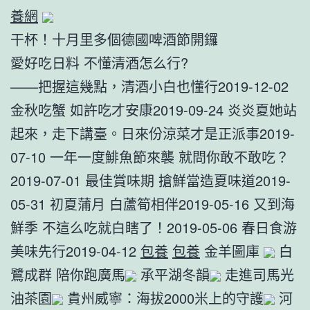
養網
干杯！十月里多個德國啤酒節開鑼
愛好吃日料 不懂清酒怎么行?
——把握這幾點，清酒小白也懂行2019-12-02
金秋吃蟹 如許吃才安康2019-09-24 炎炎夏她站
起來，走下講臺。日來份涼菜才是正派事2019-
07-10 一年一度鯡魚節來襲 就問你敢不敢吃？
2019-07-01 最佳賞味期 搶鮮當造夏味道2019-
05-31 初夏蒲月 白蘆筍相伴2019-05-16 又到海
鮮季 不這么吃就白瞎了！2019-05-06 春日食游
美味先行2019-04-12
包養
包養
金羊圖庫
白
鷺成群 陪你跑廣馬
承平湖冬韻
走進司馬光
油茶園
貴州威寧：海拔2000米上的守護
河