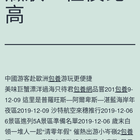
高
中國游客赴歐洲
包養
游玩更便捷
美味巨蟹漂洋過海只待君
包養網
品嘗201
包養
9-
12-09 這里是普羅旺斯—阿爾卑斯—湛藍海岸年
夜區2019-12-09 沙特航空來穗推行2019-12-06
6景區進列5A景區準備名單2019-12-06 歲末白
領一堆人一起“清零年假” 催熱出游小岑嶺2
包養