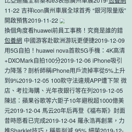
比亞迪攜全新秦和e3表態廣州車展2019-
包養網
11-22 吉祥icon廣州車展全球首秀 “銀河限量版”
開啟預售2019-11-22
換個角度看huawei前員工事務！究竟是誰的錯
包養網
中國游客赴歐洲游玩更便捷2019-12-09
用5G自拍！huawei nova首款5G手機：4K高清
+DXOMark自拍100分2019-12-06 iPhone吸引
力降落？剖析師稱iPhone用戶流掉率從5%上升
到9%2019-12-05 100款守法違規APP遭下架 微
店、考拉海購、光年夜銀行等在列2019-12-05
陳述：蘋果谷歌等六鉅子10年避稅超1000億美
元2019-12-04 馬云20年后再登《福布斯》封面
昔時愿看已完成2019-12-04 羅永浩再創業，力
推Sharklet技巧，稱能削減 95% 細菌2019-12-