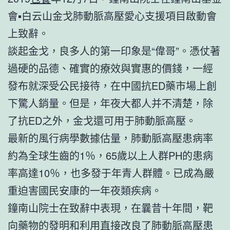
會▪白云山金戈肺動脈高壓愛心支援項目啟動會
上致辭。
談起金戈，良多人的第一印象是“偉哥”。憑仗著
過硬的品德、確實的療效與實惠的價錢，一經
發布就深受公民接待，在中國抗ED藥市場上創
下驚人銷量。但是，年夜大都人并不清楚，除
了抗ED之外，金戈還可用于肺動脈高壓。
最新的風行病學數據估量，肺動脈高壓患病率
約為全球生齒的1％，65歲以上人群PH的患病
率高達10％，也多發于年青人群體。已成為嚴
重迫害國民安康的一年夜類疾病。
鐘南山院士在致辭中表現，在曩昔十年間，靶
向藥物的發明和利用直接改良了肺動脈高壓患