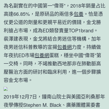
為名副實在的中國第一“偉哥”，2018年銷量占比
高達66.85%，是原研品的兩倍多
包養
。恰是憑
仗更公道的劑量和更親平易近的價錢，金戈勝
利搶占市場，成為ED類發賣量TOP1brand。
裴澤建表現，金戈將結合男迷信等機構，加年
夜男迷信科普教導的宣揚
包養網
力度，持續做
年夜抗ED市場
包養網
蛋糕，穩坐中國“偉哥”第
一交椅。同時，不竭推動西地那非在肺動脈高
壓醫治方面的研討和臨床利用，進一個步驟擴
容金戈市場。
2019年12月7日，鐘南山院士與美國亞利桑那年
夜學傳授Stephen M. Black、廣藥團體黨委書