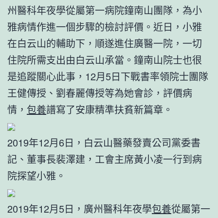
州醫科年夜學從屬第一病院鐘南山團隊，為小
雅病情作進一個步驟的檢討評價。近日，小雅
在白云山的輔助下，順遂進住廣醫一院，一切
住院所需支出由白云山承當。鐘南山院士也很
是追蹤關心此事，12月5日下戰書率領院士團隊
王健傳授、劉春麗傳授等為她會診，評價病
情，
包養
譜寫了安康精準扶貧新篇章。
2019年12月6日，白云山醫藥發賣公司黨委書
記、董事長裴澤建，工會主席黃小凌一行到病
院探望小雅。
2019年12月5日，廣州醫科年夜學
包養
從屬第一