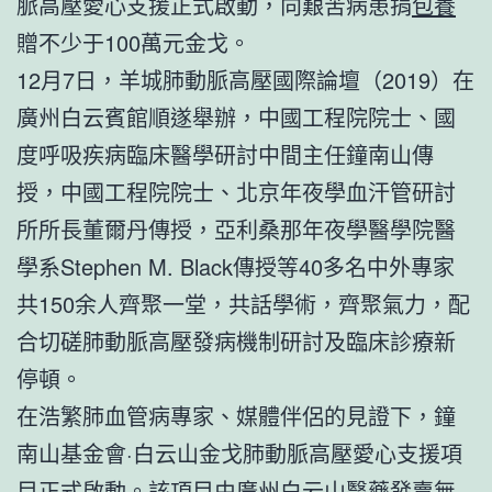
脈高壓愛心支援正式啟動，向艱苦病患捐
包養
贈不少于100萬元金戈。
12月7日，羊城肺動脈高壓國際論壇（2019）在
廣州白云賓館順遂舉辦，中國工程院院士、國
度呼吸疾病臨床醫學研討中間主任鐘南山傳
授，中國工程院院士、北京年夜學血汗管研討
所所長董爾丹傳授，亞利桑那年夜學醫學院醫
學系Stephen M. Black傳授等40多名中外專家
共150余人齊聚一堂，共話學術，齊聚氣力，配
合切磋肺動脈高壓發病機制研討及臨床診療新
停頓。
在浩繁肺血管病專家、媒體伴侶的見證下，鐘
南山基金會·白云山金戈肺動脈高壓愛心支援項
目正式啟動。該項目由廣州白云山醫藥發賣無