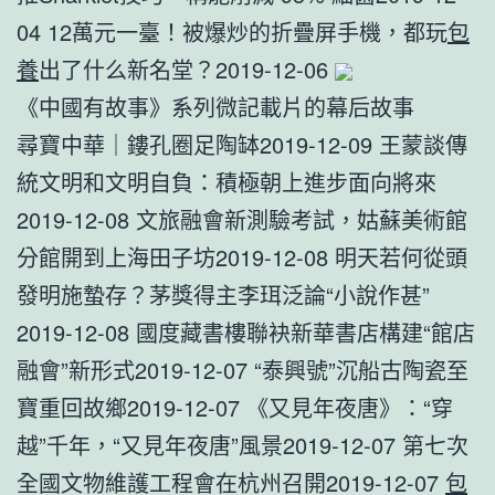
04 12萬元一臺！被爆炒的折疊屏手機，都玩
包
養
出了什么新名堂？2019-12-06
《中國有故事》系列微記載片的幕后故事
尋寶中華｜鏤孔圈足陶缽2019-12-09 王蒙談傳
統文明和文明自負：積極朝上進步面向將來
2019-12-08 文旅融會新測驗考試，姑蘇美術館
分館開到上海田子坊2019-12-08 明天若何從頭
發明施蟄存？茅獎得主李珥泛論“小說作甚”
2019-12-08 國度藏書樓聯袂新華書店構建“館店
融會”新形式2019-12-07 “泰興號”沉船古陶瓷至
寶重回故鄉2019-12-07 《又見年夜唐》：“穿
越”千年，“又見年夜唐”風景2019-12-07 第七次
全國文物維護工程會在杭州召開2019-12-07
包