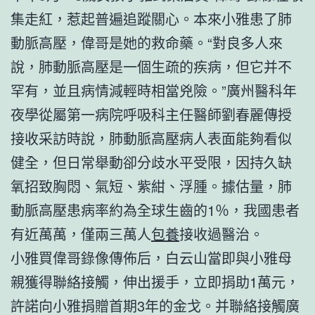
集走紅，惹起普遍追蹤關心。本來小雅患了肺
動脈高壓，偉哥是她的救命藥。“對良多人來
說，肺動脈高壓是一個生疏的疾病，但它并不
罕有，並且病情減輕時相當兇險。”廣州醫科年
夜學從屬第一病院呼吸科主任醫師劉春麗傳授
接收采訪時說，肺動脈高壓病人表面能夠看似
健全，但日常舉動卻分歧水平受限，因持久缺
氧招致胸悶、氣短、紫紺、浮腫。據估量，肺
動脈高壓患病率約為全球生齒的1％，我國患者
有近萬萬，僅兩三萬人
包養
接收過醫治。
小雅買偉哥錄像傳佈后，白云山當即與小雅母
親獲得聯絡接觸，伸出援手，立即捐助1萬元，
許諾向小雅捐贈首期3年的金戈。并聯絡接觸廣