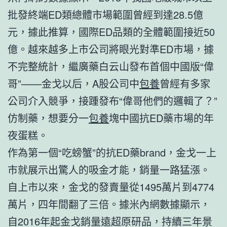
批發終端ED類總體市場範圍曾經到達28.5億
元，據此推算，國際ED品類的全體範圍接近50
億。越來越多上市公司將眼光對準ED市場，據
不完整統計，繼廣藥白云山發布首個中國版“偉
哥”——金戈以后，A股公司中
包養
曾經有多家
公司介入競爭，接踵發布“偉哥他們的邏輯了？”
仿制藥，想要分一
包養
塊中國抗ED藥市場的年
夜蛋糕。
作為第一個“吃螃蟹”的抗ED藥brand，金戈一上
市就展示出驚人的吸金才能，銷量一路猛漲。
自上市以來，金戈的發賣量從1495萬片到4774
萬片，四年間翻了三倍。據米內網數據顯示，
自2016年起金戈銷量遠超原研品，持續三年景