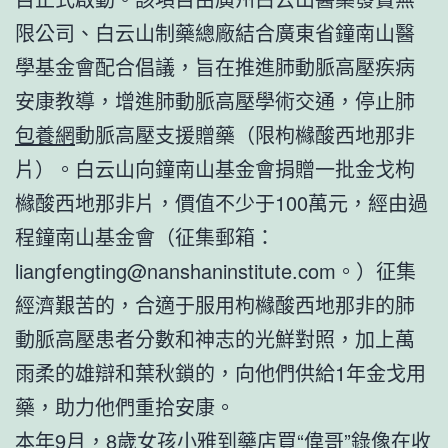
限公司、白云山制藥總廠結合廣東省鐘南山醫
學基金會配合倡議，旨在推進肺動脈高壓疾病
安康教導，增進肺動脈高壓學術交通，停止肺
包養網
動脈高壓支援贈藥（限枸櫞酸西地那非
片）。白云山向鐘南山基金會捐贈一批金戈枸
櫞酸西地那非片，價值不少于100萬元，經由過
程鐘南山基金會（征集郵箱：
liangfengting@nanshaninstitute.com。）征集
經濟艱苦的，合適于服用枸櫞酸西地那非的肺
動脈高壓患者分數和神志的光鮮對照，加上萬
雨柔的雄辯和葉秋鎖的，向他們供給1年金戈用
藥，助力他們重拾安康。
本年9月，8歲女孩小雅到藥店買“偉哥”錄像在收