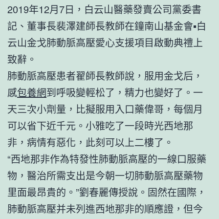
2019年12月7日，白云山醫藥發賣公司黨委書
記、董事長裴澤建師長教師在鐘南山基金會▪白
云山金戈肺動脈高壓愛心支援項目啟動典禮上
致辭。
肺動脈高壓患者翟師長教師說，服用金戈后，
感
包養網
到呼吸變輕松了，精力也變好了。一
天三次小劑量，比擬服用入口藥偉哥，每個月
可以省下近千元。小雅吃了一段時光西地那
非，病情有惡化，此刻可以上二樓了。
“西地那非作為特發性肺動脈高壓的一線口服藥
物，醫治所需支出是今朝一切肺動脈高壓藥物
里面最昂貴的。”劉春麗傳授說。固然在國際，
肺動脈高壓并未列進西地那非的順應證，但今