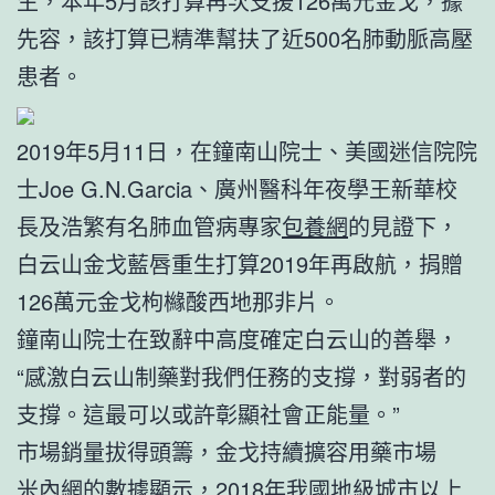
生，本年5月該打算再次支援126萬元金戈，據
先容，該打算已精準幫扶了近500名肺動脈高壓
患者。
2019年5月11日，在鐘南山院士、美國迷信院院
士Joe G.N.Garcia、廣州醫科年夜學王新華校
長及浩繁有名肺血管病專家
包養網
的見證下，
白云山金戈藍唇重生打算2019年再啟航，捐贈
126萬元金戈枸櫞酸西地那非片。
鐘南山院士在致辭中高度確定白云山的善舉，
“感激白云山制藥對我們任務的支撐，對弱者的
支撐。這最可以或許彰顯社會正能量。”
市場銷量拔得頭籌，金戈持續擴容用藥市場
米內網的數據顯示，2018年我國地級城市以上