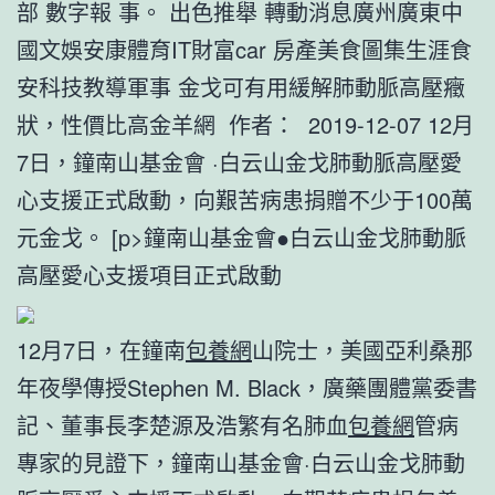
部 數字報 事。 出色推舉 轉動消息廣州廣東中
國文娛安康體育IT財富car 房產美食圖集生涯食
安科技教導軍事 金戈可有用緩解肺動脈高壓癥
狀，性價比高金羊網 作者： 2019-12-07 12月
7日，鐘南山基金會 ·白云山金戈肺動脈高壓愛
心支援正式啟動，向艱苦病患捐贈不少于100萬
元金戈。 [p>鐘南山基金會●白云山金戈肺動脈
高壓愛心支援項目正式啟動
12月7日，在鐘南
包養網
山院士，美國亞利桑那
年夜學傳授Stephen M. Black，廣藥團體黨委書
記、董事長李楚源及浩繁有名肺血
包養網
管病
專家的見證下，鐘南山基金會·白云山金戈肺動