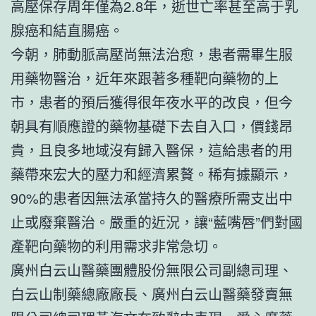
高壓保存周年僅為2.8年，逝世亡率甚至高于乳
腺癌和結直腸癌。
今朝，肺動脈高壓尚無法治愈，患者需畢生服
用藥物醫治，近年來跟著多種靶向藥物的上
市，患者的預后獲得很年夜水平的改良，但今
朝具有順應證的藥物基礎下去自入口，價錢昂
貴，且良多地域沒有歸入醫保，這給患者的用
藥帶來宏大的壓力和經濟累贅。稀有據顯示，
90%的患者因無法承當持久的醫療所需支出中
止或廢棄醫治。嚴重的近況，讓“藍嘴唇”們對國
產靶向藥物的利用需求非常急切。
廣州白云山醫藥團體股份無限公司副總司理、
白云山制藥總廠廠長、廣州白云山醫藥發賣無