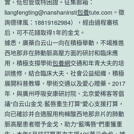
實、低包管或特困證。征集郵箱：
liangfengting@nanshaninsti
包養
tute.com。徵
詢德律風：18819162984），經由過程審核
后，可不花錢取得1年的金戈。
據悉，廣藥白云山一向在積極舉動，不竭推進
西地那非在肺動脈高壓方面的研討和臨床應
用，積極支撐學術
包養網
交通和年青大夫的培
訓進修，結合臨床大夫、社會公益組織，積極
展開科普教導、學術交通以及愛心贈藥。2017
年，與廣州呼吸安康研討院、北京愛稀客等倡
議“白云山金戈·藍唇重生打算”愛心支援打算，
向已確診并合適服用枸櫞酸西地那非片的肺動
脈高壓患者贈予金戈，助力“藍嘴唇”們重獲重