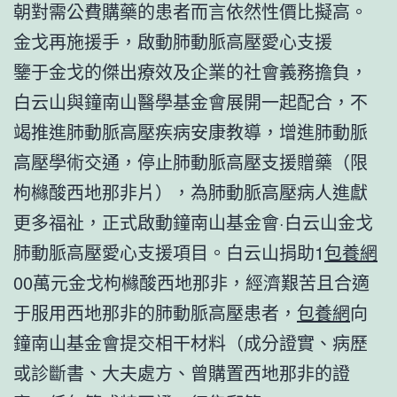
朝對需公費購藥的患者而言依然性價比擬高。
金戈再施援手，啟動肺動脈高壓愛心支援
鑒于金戈的傑出療效及企業的社會義務擔負，
白云山與鐘南山醫學基金會展開一起配合，不
竭推進肺動脈高壓疾病安康教導，增進肺動脈
高壓學術交通，停止肺動脈高壓支援贈藥（限
枸櫞酸西地那非片），為肺動脈高壓病人進獻
更多福祉，正式啟動鐘南山基金會·白云山金戈
肺動脈高壓愛心支援項目。白云山捐助1
包養網
00萬元金戈枸櫞酸西地那非，經濟艱苦且合適
于服用西地那非的肺動脈高壓患者，
包養網
向
鐘南山基金會提交相干材料（成分證實、病歷
或診斷書、大夫處方、曾購置西地那非的證