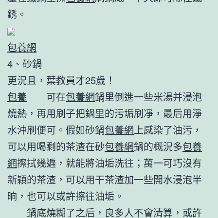
銹。
包養網
4、砂鍋
更況且，葉教員才25歲！
包養
可在
包養網
鍋里倒進一些米湯并浸泡
燒熱，再用刷子把鍋里的污垢刷凈，最后用淨
水沖刷便可。假如砂鍋
包養網
上感染了油污，
可以用喝剩的茶渣在砂
包養網
鍋的概況多
包養
網
擦拭幾遍，就能將油垢洗往；萬一可巧沒有
新穎的茶渣，可以用干茶渣加一些開水浸泡半
晌，也可以或許擦往油垢。
鍋底燒糊了之后，良多人不會清算，或許