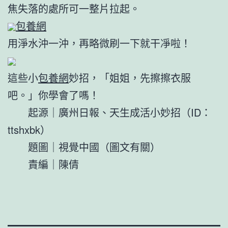
焦失落的處所可一整片拉起。
包養網
用淨水沖一沖，再略微刷一下就干凈啦！
這些小
包養網
妙招，「姐姐，先擦擦衣服
吧。」你學會了嗎！
起源｜廣州日報、天生成活小妙招（ID：
ttshxbk）
題圖｜視覺中國（圖文有關）
責編｜陳倩