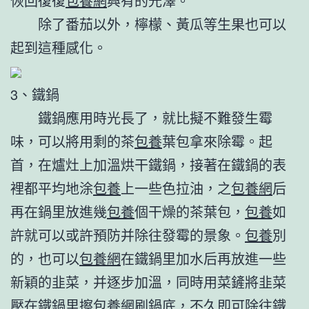
恢回復復
包養網
興有的光澤。
除了番茄以外，檸檬、黃瓜等生果也可以
起到這種感化。
3、鐵鍋
鐵鍋應用時光長了，就比擬不難發生霉
味，可以將用剩的茶
包養
葉包拿來除霉。起
首，在爐灶上加溫烘干鐵鍋，接著在鐵鍋的表
裡都平均地涂
包養
上一些色拉油，之
包養網
后
再在鍋里放進幾
包養
個干燥的茶葉包，
包養
如
許就可以或許預防并除往發霉的景象。
包養
別
的，也可以
包養網
在鐵鍋里加水后再放進一些
新穎的韭菜，并逐步加溫，同時用菜鏟將韭菜
壓在鐵鍋里擦
包養網
刷鍋底，不久即可除往鐵