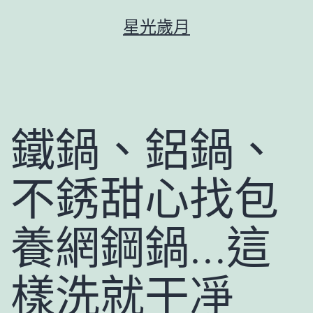
跳
星光歲月
至
主
要
內
容
鐵鍋、鋁鍋、
不銹甜心找包
養網鋼鍋…這
樣洗就干凈