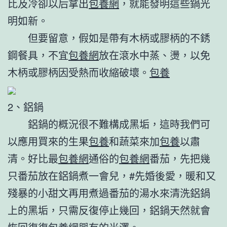
比及冷卻以后拿出
包養網
，就能發明這些鍋光
明如新。
但要留意，假如是帶有木柄或膠柄的不銹
鋼餐具，不宜
包養網
放在滾水中蒸、燙，以免
木柄或膠柄因受熱而收縮破壞。
包養
2、鋁鍋
鋁鍋的概況很不難構成黑垢，這時我們可
以應用買來的生果
包養
和蔬菜來加
包養
以肅
清。好比最
包養網
通俗的
包養網
番茄，先把幾
只番茄放在鋁鍋煮一會兒，#先婚後愛，暖和又
殘暴的小甜文再用煮過番茄的湯水來清洗鋁鍋
上的黑垢，只需反復停止幾回，鋁鍋天然就會