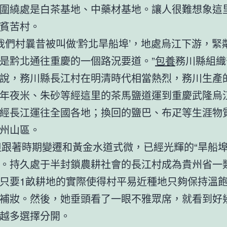
圍繞處是白茶基地、中藥材基地。讓人很難想象這
貧苦村。
村曩昔被叫做‘黔北旱船埠’，地處烏江下游，緊
是黔北通往重慶的一個路況要道。”
包養
務川縣組織
說，務川縣長江村在明清時代相當熱烈，務川生產
年夜米、朱砂等經這里的茶馬鹽道運到重慶武隆烏
經長江運往全國各地；換回的鹽巴、布疋等生涯物
州山區。
時期變遷和黃金水道式微，已經光輝的“旱船埠
。持久處于半封鎖農耕社會的長江村成為貴州省一
只要1畝耕地的實際使得村平易近種地只夠保持溫
補妝。然後，她垂頭看了一眼不雅眾席，就看到好
越多選擇分開。