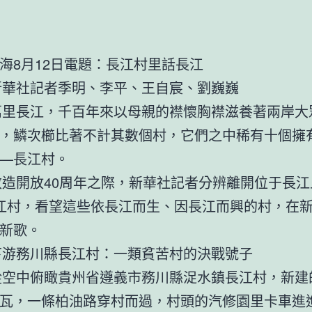
海8月12日電題：長江村里話長江
記者季明、李平、王自宸、劉巍巍
江，千百年來以母親的襟懷胸襟滋養著兩岸大
，鱗次櫛比著不計其數個村，它們之中稀有十個擁
—長江村。
放40周年之際，新華社記者分辨離開位于長江
江村，看望這些依長江而生、因長江而興的村，在
新歌。
川縣長江村：一類貧苦村的決戰號子
俯瞰貴州省遵義市務川縣浞水鎮長江村，新建
瓦，一條柏油路穿村而過，村頭的汽修園里卡車進