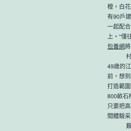
橙，白花
有90戶
一起配合
上。“僅
包養網
將
村莊美
49歲的
前，想到
打造範圍
800畝
只要把高
間體驗采
艱難奮