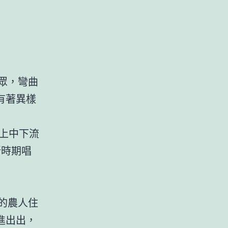
眾，彎曲
有著異樣
上中下流
新時期唱
的農人住
進出出，