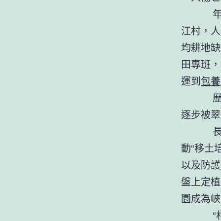
年夜滑
江村，人
均耕地缺
田專班，
運到
包養
歷經7
逐步被翠
長江村
動“移土
以及防護
盤上定植
園成為峽
“村里