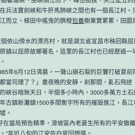
在兵法寶劍峽和牛肝馬肺峽之間也有一個長江村。
江而立，梯田中搖曳的臍橙
包養
樹果實累累，田園
山傍水的漂亮村，就是湖北省宜昌市秭回縣屈
原鎮以屈原故鄉著名，這里的長江村也已經歷過一
。
年6月12日清晨，一聲山崩石裂的巨響打破夏前
都當司理了？」晝夜晚的安靜。剎那間，亂石飛迸
的峽谷暗無天日，半個多小時內，3000多萬方土石
年古鎮新灘鎮1500多間衡宇所有的摧毀進江，長江
墟。
當局預告精準，滑坡區內老蒼生所有的平安撤離
。”年近八旬的江安佐白叟回想道。