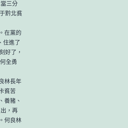
當三分
于黔北貧
。在黨的
、住進了
刻好了，
戶何全勇
良林長年
卡貧苦
、養豬、
支出，再
。何良林