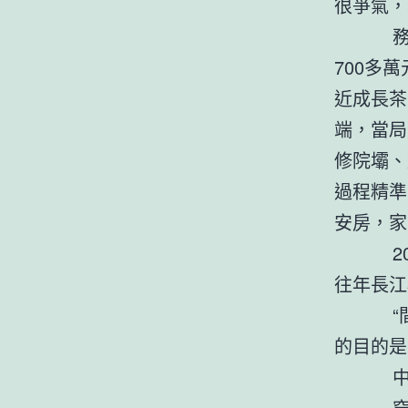
很爭氣，
務川縣
700多
近成長茶
端，當局
修院壩、
過程精準
安房，家
2014
往年長江
“間隔2
的目的是
中游秭
穿過瞿