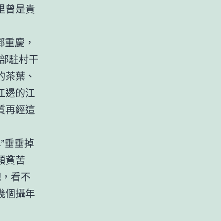
里曾是貴
鄰重慶，
部駐村干
的茶葉、
江邊的江
質再經這
”垂垂掉
類貧苦
飽，看不
幾個攝年