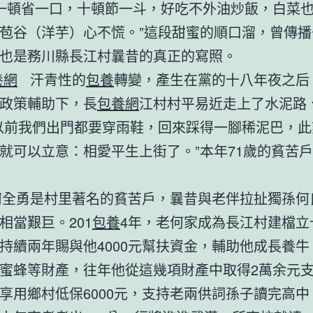
省一口，十頓節一斗，好吃不外油炒飯，白菜也
苞谷（洋芋）心不慌。”這段甜蜜的順口溜，曾傳播
也是務川縣長江村曩昔的真正的寫照。
養網
汗青性的
包養
轉變，產生在黨的十八年夜之后
政策輔助下，長
包養網
江村村平易近走上了水泥路
以前我們出門都要穿雨鞋，回來踩得一腳稀泥巴，此
就可以立意：相愛平生上街了。”本年71歲的貧苦
是村里著名的貧苦戶，曩昔與老伴拉扯獨孫何
相當艱巨。201
包養
4年，老何家成為長江村建檔立
持續兩年賜與他4000元幫扶資金，輔助他成長養牛
蜜蜂等財產，往年他從這幾項財產中取得2萬余元
享用鄉村低保6000元，支持老兩供詞孫子讀完高中