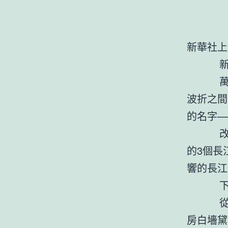
新華社上
新華社
萬里長
波折之間
的名字—
改造開
的3個長
響的長江
下游務
從空中
房白墻黛