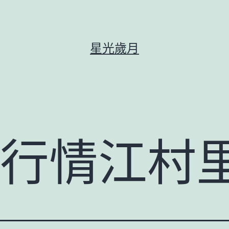
星光歲月
養行情江村