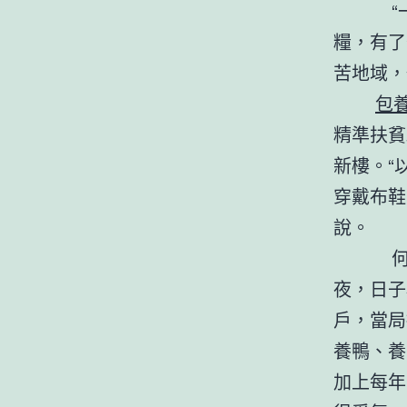
“一頓
糧，有了
苦地域，
包
精準扶貧
新樓。“
穿戴布鞋
說。
何全勇
夜，日子
戶，當局
養鴨、養
加上每年