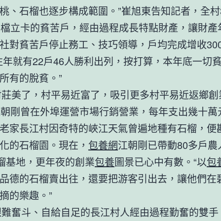
桃、石榴也逐步構成範圍。”崔旭東告知記者，全村3
建檔立卡的貧苦戶，經由過程成長特點財產，讓財產
社對貧苦戶停止務工、技巧領導，戶均完成增收300
往年就有22戶46人勝利出列，按打算，本年底一切
所有的脫貧。”
了，村平易近富了，吸引更多村平易近返鄉創
江朝剛曾在外埠運營市場行銷營業，每年支出幾十萬
老家長江村因奇特的峽江天氣曾遍地種有石榴，便
化的石榴園。現在，
包養網
江朝剛已帶動80多戶農
石榴基地，更年夜的創業
包養
圖景已心中有數。“以
包
品德的石榴賣出往，還要把游客引出去，讓他們在
摘的樂趣。”
斗、自給自足的長江村人經由過程勤奮的雙手