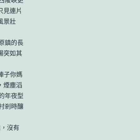
只見連片
風景壯
原鎮的長
場突如其
陣子你媽
，煙塵滔
的年夜型
村剎時釀
，沒有