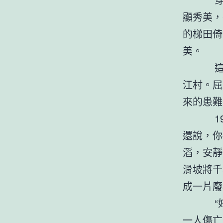
顯秀美，
的梯田倚
美。
這個依
江村。屈
來的患難
1985
還說，你
滔，安靜
滑坡將千
成一片廢
“好在
一人傷亡