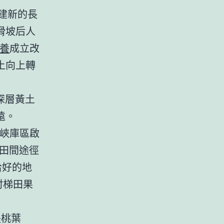
建新的長
滑坡后人
養
成立改
土向上轉
深層黃土
遠。
峽庫區啟
、田間途徑
拾好的地
村梯田果
長桃葉