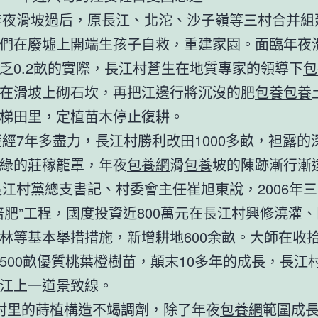
坡過后，原長江、北沱、沙子嶺等三村合并組
們在廢墟上開端生孩子自救，重建家園。面臨年夜
乏0.2畝的實際，長江村蒼生在地質專家的領導下
包
在滑坡上砌石坎，再把江邊行將沉沒的肥
包養
包養
梯田里，定植苗木停止復耕。
年多盡力，長江村勝利改田1000多畝，袒露的
綠的莊稼籠罩，年夜
包養網
滑
包養
坡的陳跡漸行漸
黨總支書記、村委會主任崔旭東說，2006年三
培肥”工程，國度投資近800萬元在長江村興修澆灌
林等基本舉措措施，新增耕地600余畝。大師在收
500畝優質桃葉橙樹苗，顛末10多年的成長，長江
江上一道景致線。
的蒔植構造不竭調劑，除了年夜
包養網
範圍成