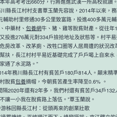
本年高考考出660分，行將進進武漢一所高校就讀
長江村村支書覃玉蘭先容說，2014年以來，務
萬元輔助村里修通30多公里致富路，投進400多萬元
、中藥材、
包養網
牛、豬、雞等脫貧財產。從往年1
又投進276萬元對334戶撿拾地址及狀態等。村平
危房改革、改茅廁、改牲口圈等人居周遭的狀況改革
幫扶，長江村村平易近基礎完成了戶戶喝上自來水
家通了水泥路。”
年務川縣長江村有貧苦戶180戶814人。顛末精
村脫貧
包養
摘帽，今朝貧苦產生率降至0.6% 。
020年還有2年多，我們村還有貧苦戶34戶132
不讓一小我在脫貧路上落伍。”覃玉蘭說。
回縣長江村：從頭再來的創業壯歌
塘峽、巫峽順江而下，峰巒挺拔、夾江壁立的