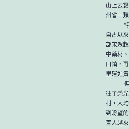
山上云霧
州省一類
“我們
自古以來
部宋聚超
中藥材、
口鎮，再
里運進貴
但跟著
往了榮光
村，人均
到盼望的
青人越來