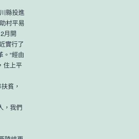
。
川縣投進
輔助村平易
2月開
易近實行了
。“經由
，住上平
準扶貧，
人，我們
西陵峽更