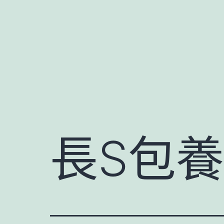
跳
至
主
要
內
容
長S包