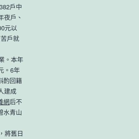
82戶中
年夜戶、
0元以
貧苦戶就
業。本年
元。6年
斟酌回籍
人建成
養網
后不
碧水青山
，將舊日