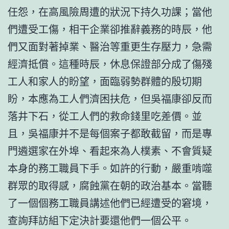
任怨，在高風險周遭的狀況下持久功課；當他
們遭受工傷，相干企業卻推辭義務的時辰，他
們又面對著掉業、醫治等重更生存壓力，急需
經濟抵償。這種時辰，休息保證部分成了傷殘
工人和家人的盼望，面臨弱勢群體的殷切期
盼，本應為工人們濟困扶危，但吳福康卻反而
落井下石，從工人們的救命錢里吃差價。並
且，吳福康并不是每個案子都敢截留，而是專
門遴選家在外埠、看起來為人樸素、不會質疑
本身的務工職員下手。如許的行動，嚴重啃噬
群眾的取得感，腐蝕黨在朝的政治基本。當聽
了一個個務工職員講述他們已經遭受的窘境，
查詢拜訪組下定決計要還他們一個公平。