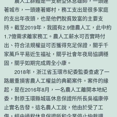
農人工群體是一支新型休息雄師，一頭連
著城市，一頭連著鄉村，務工支出是很多家庭
的支出年夜頭，也是他們脫貧致富的主要支
持。截至2019年，我國有2.9億農人工，此中約
1.7億需求離家務工。農人工薪水可否實時付
出、符合法規權益可否獲得充足保證，關乎千
家萬戶平易近生福祉，關乎社會年夜局協調穩
固，關乎如期完成周全小康。
2018年，浙江省玉環市紀委監委查處了一
路嚴重損害農人工權益的典範案件。案件的緣
起，是在2016年8月，一名農人工離開本地紀
委，對原玉環縣城區休息保證所所長吳福康停
止實名告發。這名農人工說，他由於受了工
傷，經由過程休息保證所和企業停止仲裁調