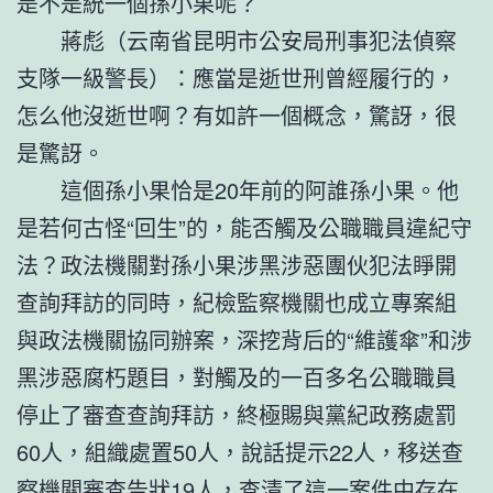
是不是統一個孫小果呢？
蔣彪（云南省昆明市公安局刑事犯法偵察
支隊一級警長）：應當是逝世刑曾經履行的，
怎么他沒逝世啊？有如許一個概念，驚訝，很
是驚訝。
這個孫小果恰是20年前的阿誰孫小果。他
是若何古怪“回生”的，能否觸及公職職員違紀守
法？政法機關對孫小果涉黑涉惡團伙犯法睜開
查詢拜訪的同時，紀檢監察機關也成立專案組
與政法機關協同辦案，深挖背后的“維護傘”和涉
黑涉惡腐朽題目，對觸及的一百多名公職職員
停止了審查查詢拜訪，終極賜與黨紀政務處罰
60人，組織處置50人，說話提示22人，移送查
察機關審查告狀19人，查清了這一案件中存在