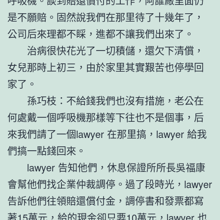
呼吸機。談到賠還償付的工作，阿誰廠里面仍
是不願賠。固然說我們在那里待了十幾年了，
公司后來理都不睬，進都不讓我們出來了。
治病很快花光了一切積儲，還欠下清償，
女兒那時上初三，由於家里其實艱苦也停學回
家了。
孫巧枝：不給錢我們也沒有措施，老公在
何處戴一個呼吸機那樣等下往也不是個事，后
來我們請了一個lawyer 在那里搞，lawyer 給我
們搞一點錢回來。
lawyer 告知他們，休息保證所所長吳福康
會幫他們找企業仲裁調停。過了段時光，lawyer
告訴他們往領賠還償付金，調停書和發票都寫
著15萬元，給的現金卻只要10萬元，lawyer 也