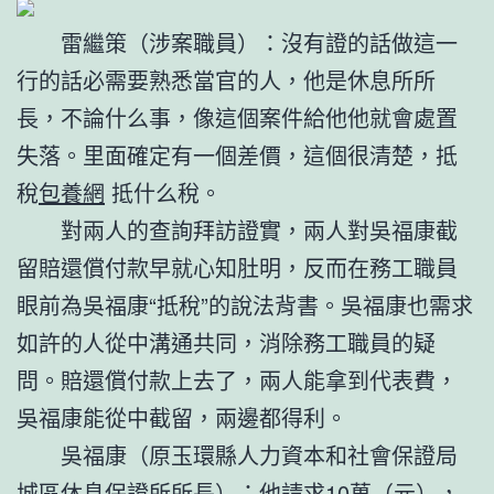
雷繼策（涉案職員）：沒有證的話做這一
行的話必需要熟悉當官的人，他是休息所所
長，不論什么事，像這個案件給他他就會處置
失落。里面確定有一個差價，這個很清楚，抵
稅
包養網
抵什么稅。
對兩人的查詢拜訪證實，兩人對吳福康截
留賠還償付款早就心知肚明，反而在務工職員
眼前為吳福康“抵稅”的說法背書。吳福康也需求
如許的人從中溝通共同，消除務工職員的疑
問。賠還償付款上去了，兩人能拿到代表費，
吳福康能從中截留，兩邊都得利。
吳福康（原玉環縣人力資本和社會保證局
城區休息保證所所長）：他請求10萬（元），