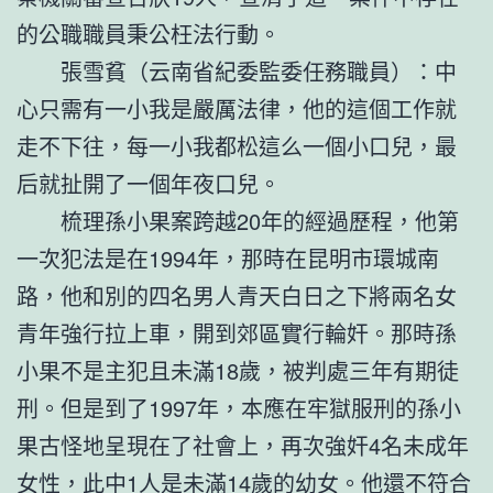
的公職職員秉公枉法行動。
張雪貧（云南省紀委監委任務職員）：中
心只需有一小我是嚴厲法律，他的這個工作就
走不下往，每一小我都松這么一個小口兒，最
后就扯開了一個年夜口兒。
梳理孫小果案跨越20年的經過歷程，他第
一次犯法是在1994年，那時在昆明市環城南
路，他和別的四名男人青天白日之下將兩名女
青年強行拉上車，開到郊區實行輪奸。那時孫
小果不是主犯且未滿18歲，被判處三年有期徒
刑。但是到了1997年，本應在牢獄服刑的孫小
果古怪地呈現在了社會上，再次強奸4名未成年
女性，此中1人是未滿14歲的幼女。他還不符合