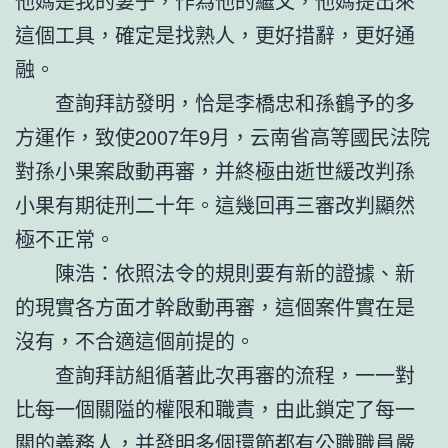
他媽是我的妻子，作為他的繼父，他媽提出來
這個工具，確定是找熟人，更好措辭，更好通
融。
查詢拜訪發明，恰是李橋忠和孫鶴予的多
方運作，致使2007年9月，云南省高等國民法院
對孫小果案啟動再審，并終極由逝世緩改判孫
小果有期徒刑二十年。這幾回再三審改判顯然
極不正常。
陳浩：依照法令的規則要有新的證據、新
的現實各方面才幹啟動再審，這個案件實在是
沒有，不合適這個前提的。
查詢拜訪組循著此次再審的流程，一一對
比每一個關隘的權限和職責，由此鎖定了每一
關的義務人，并發明多個環節都有公職職員嚴