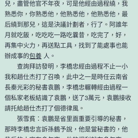
兒，盡管他官不年夜，可是他經由過程繞，我
熟悉你，你熟悉他，他熟悉他，他熟悉他，最
后繞到那兒，這是決議計劃者，行了。阿誰年
月就吃飯，吃吃吃一路吃曩昔，吃完了，好，
再集中火力，再送點工具，找到了能處事也能
辦成事的
包養
人。
查詢拜訪發明，李橋忠經由過程不止一小
我和趙仕杰打了召喚，此中之一是時任云南省
長秦光彩的秘書袁鵬，李橋忠輾轉經由過程一
個私家老板結識了袁鵬，送了3萬元，袁鵬接收
請托給趙仕杰打了個德律風。
張雪貧：袁鵬是省里面重要引導的秘書，
那時李橋忠言訴孫鶴予說，他是當秘書的，他