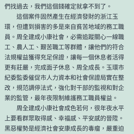
們找過去，我們這個錢確定就拿不到了。
這個案件固然產生在經濟發財的浙江玉
環，但遭到損害的多是來自貧苦地域的務工職
員。周全建成小康社會，必需追蹤關心一線職
工、農人工、艱苦職工等群體，讓他們的符合
法規權益獲得充足保證，讓每一個休息者活得
更有莊嚴，完成面子休息、周全成長。玉環市
紀委監委催促市人力資本和社會保證局實在整
改，規范調停法式，強化對干部的監視和對企
業的監管，最年夜限制維護務工職員權益。
周全建成小康社會成色若何，很年夜水平
上要看群眾取得感、幸福感、平安感的晉陞。
黑惡權勢是經濟社會安康成長的毒瘤，嚴重迫