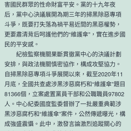
害國民群眾的性命財富平安。黨的十九年夜
后，黨中心決議展開為期三年的掃黑除惡專項
斗爭，既要打失落為禍平易近間的黑惡權勢，
更要肅清背后呵護他們的“維護傘”，實在進步國
民的平安感。
紀檢監察機關果斷貫徹黨中心的決議計劃
安排，與政法機關慎密協作，構成攻堅協力。
自掃黑除惡專項斗爭展開以來，截至2020年11
月底，全國共查處涉黑涉惡腐朽和“維護傘”題目
81366個，立案處置黨員干部和公職職員97802
人。中心紀委國度監委督辦了一批嚴重典範涉
黑涉惡腐朽和“維護傘”案件，公然傳遞曝光，構
成強盛震懾。此中，激發言論激烈追蹤關心的