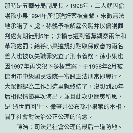
那時是五華分局副局長。1998年，二人就因偏
護孫小果1994年所犯強奸案被查繫，宋微無法
地承諾了。處，孫鶴予被解雇公職并以偏護罪
判處有期徒刑5年；李橋忠遭到留黨觀察兩年和
革職處罰；給孫小果違規打點取保候審的兩名
差人也被以失職罪究查了刑事義務。孫小果也
因1997年再次犯下多樁重案，于1998年2月被
昆明市中級國民法院一審訊正法刑當即履行。
大眾都認為工作到這里就終結了，沒想到20年
后相似情節再次演出，並且此次更匪夷所思，
是“逝世而回生”。徹查并公布孫小果案的本相，
關乎社會對法治公正公理的信念。
陳浩：司法是社會公理的最后一道防地。