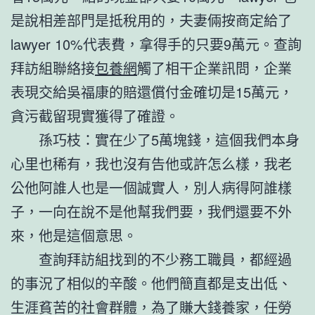
是說相差部門是抵稅用的，夫妻倆按商定給了
lawyer 10%代表費，拿得手的只要9萬元。查詢
拜訪組聯絡接
包養網
觸了相干企業訊問，企業
表現交給吳福康的賠還償付金確切是15萬元，
貪污截留現實獲得了確證。
孫巧枝：實在少了5萬塊錢，這個我們本身
心里也稀有，我也沒有告他或許怎么樣，我老
公他阿誰人也是一個誠實人，別人病得阿誰樣
子，一向在說不是他幫我們要，我們還要不外
來，他是這個意思。
查詢拜訪組找到的不少務工職員，都經過
的事況了相似的辛酸。他們簡直都是支出低、
生涯貧苦的社會群體，為了賺大錢養家，任勞