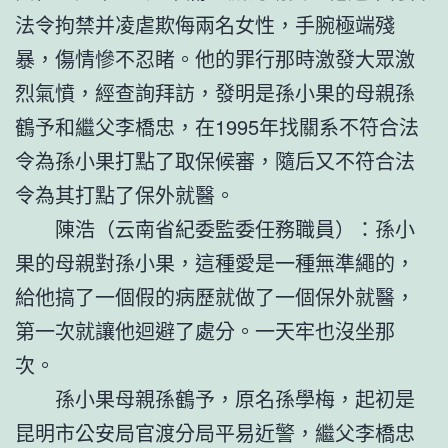
法令拘禁并凌虐欺侮兩名女性，手腕極端殘
暴，傷情慘不忍睹。他的罪行那時激發大眾激
烈氣憤，經查詢拜訪，發明是孫小果的母親孫
鶴予和繼父李橋忠，在1995年找關系不符合法
令為孫小果打點了取保候審，隨后又不符合法
令為其打點了保外就醫。
陳浩（云南省紀委監委任務職員）：孫小
果的母親對孫小果，這種愛是一種無準繩的，
給他搞了一個假的病歷就做了一個保外就醫，
第一次就讓他迴避了處分。一天牢也沒坐那
次。
孫小果母親孫鶴予，原名孫學梅，起初是
昆明市公安局官渡分局平易近警，繼父李橋忠