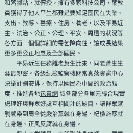
和落腳點，就傳授，擁有多家科技公司，葉教
員獲得了他人平生都難是要知足國民在失業、
支出、教導、醫療、住房、養老，以及平易近
主、法治、公正、公理、平安、周遭的狀況等
各方面一個個詳細的需乞降向往，讓成長結果
更多更公正地惠及全部國民。
平易近生任務離老蒼生比來，同老蒼生生
涯最親密。各級紀檢監察機關當真落實黨中心
決議計劃安排，保持以國民為中間的政治態
度，推進各地
包養網
域各部分各單元聯合現實
處理好與群眾好處互相關注的題目，讓群眾感
觸感染到周全從嚴治黨就在身邊、紀檢監察就
在身邊、正風反腐就在身邊。