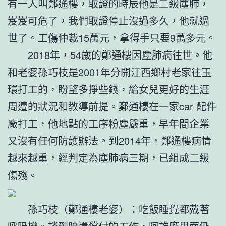
有一人叫鄭通樓，取證的時辰他是二級塵肺，
岌岌可危了，我們取證停止沒過多久，他就過
世了。工傷仲裁15萬元，拿得手只要9萬多元。
2018年，54歲的鄭通樓因塵肺病往世。他
和老婆孫巧枝是2001年分開江西鄉村老家往玉
環打工的，盼望多掙些錢，給女兒更好的生涯
周遭的狀況和教導前提。鄭通樓在一家car 配件
廠打工，他地點的工序粉塵嚴重，早年間企業
又沒有任何防護辦法。到2014年，鄭通樓病情
越來越重，經判定為塵肺病三期，已組成二級
傷殘。
孫巧枝（鄭通樓老婆）：吃飯睡覺都戴著