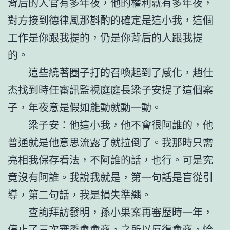
背后的人官有多年夜，他的權利就有多年夜，
對方接到德律風那斟酌的確定是這小我，這個
工作是你跟我提的，仍是你背后的人跟我提
的。
這些繞著圈子打的召喚起到了感化，趙仕
杰找到時任審訊監視庭庭長梁子安提了這個案
子，年夜意是假如能動就動一動。
梁子安：他這小我，他不會很阿誰的，他
普通就是他意思流露了就拉倒了。我那時只需
亮相我保存看法，不阿誰的話，也行。可是究
竟沒有阿誰。我說我就是，第一句話是盲從引
導，第二句話，我是損失準繩。
查詢拜訪發明，孫小果案再審歷時一年，
停止了三次審委會會商，之所以反復會商，恰