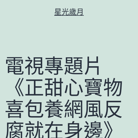
跳
星光歲月
至
主
要
內
容
電視專題片
《正甜心寶物
喜包養網風反
腐就在身邊》