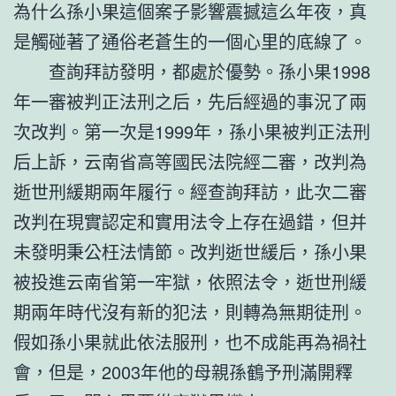
為什么孫小果這個案子影響震撼這么年夜，真
是觸碰著了通俗老蒼生的一個心里的底線了。
查詢拜訪發明，都處於優勢。孫小果1998
年一審被判正法刑之后，先后經過的事況了兩
次改判。第一次是1999年，孫小果被判正法刑
后上訴，云南省高等國民法院經二審，改判為
逝世刑緩期兩年履行。經查詢拜訪，此次二審
改判在現實認定和實用法令上存在過錯，但并
未發明秉公枉法情節。改判逝世緩后，孫小果
被投進云南省第一牢獄，依照法令，逝世刑緩
期兩年時代沒有新的犯法，則轉為無期徒刑。
假如孫小果就此依法服刑，也不成能再為禍社
會，但是，2003年他的母親孫鶴予刑滿開釋