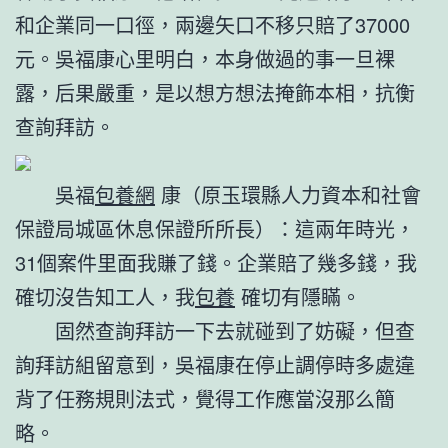
和企業同一口徑，兩邊矢口不移只賠了37000
元。吳福康心里明白，本身做過的事一旦裸
露，后果嚴重，是以想方想法掩飾本相，抗衡
查詢拜訪。
吳福
包養網
康（原玉環縣人力資本和社會
保證局城區休息保證所所長）：這兩年時光，
31個案件里面我賺了錢。企業賠了幾多錢，我
確切沒告知工人，我
包養
確切有隱瞞。
固然查詢拜訪一下去就碰到了妨礙，但查
詢拜訪組留意到，吳福康在停止調停時多處違
背了任務規則法式，覺得工作應當沒那么簡
略。