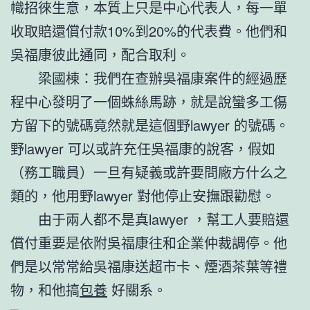
幟招徠生意，本質上只是中心代表人，每一單
收取賠還償付款10%到20%的代表費。他們和
吳福康彼此通同，配合取利。
梁國棟：我們在查辦吳福康案件的經過歷
程中心發明了一個蛛絲馬跡，就是說蠻多工傷
方留下的號碼竟然就是這個野lawyer 的號碼。
野lawyer 可以或許充任吳福康的說客，假如
（務工職員）一旦有疑義或許要問廠方什么之
類的，他用野lawyer 對他停止安撫跟勸慰。
由于兩人都不是真lawyer ，幫工人要賠還
償付重要是依附吳福康往和企業仲裁調停。他
們是以常常給吳福康送超市卡、煙酒茶葉等禮
物，和他搞
包養
好關系。