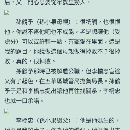
后，又一門心思要從牢獄里撈人。
孫鶴予（孫小果母親）：很牴觸，也很恨
他，你說不疼他吧也不成能，老是想讓他（受
處分）可以或許輕一點，有寵愛在里面，這是
我的題目。你說做這個母親做得掉敗不？很掉
敗，真的，很掉敗。
孫鶴予那時已被解雇公職，但李橋忠宦途
又有了起色，在五華區城管局擔負局長。孫鶴
予于是和李橋忠提出讓他再往找關系，李橋忠
也就一口承諾。
李橋忠（孫小果繼父）：他是他媽生的，