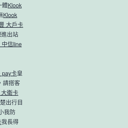
一體
Klook
無
Klook
 永豐 大戶卡
把進出站
k 中信line
e pay卡
皇
，請搭客
豐 大衛卡
楚出行目
小我防
卡
我長得