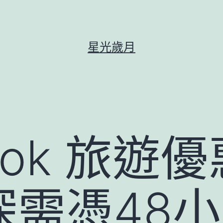
星光歲月
ook 旅遊
深需憑48