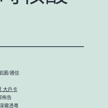
凱圖/通信
永豐 大戶卡
部佈告
深需憑粵