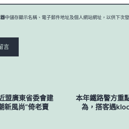
覽器
中儲存顯示名稱、電子郵件地址及個人網站網址，以供下次
。
近盟廣東省委會建
本年鐵路警方重
惠潮新風尚“倚老賣
為，搭客遇klo