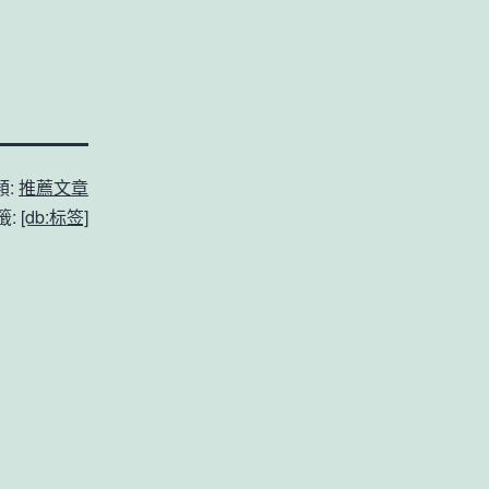
類:
推薦文章
籤:
[db:标签]