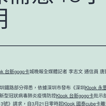
明
ook 台新gogo卡
城晚報全媒體記者 李志文 通信員 唐
圳鐵路部分得悉，依據深圳市發布《深圳
Klook 
新型冠狀病毒肺炎疫情防控
Klook 台新gogo卡
批示
2〕3號》請求，自3月21日零時起
Klook 國泰cube卡
離