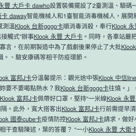
k 永豐 大戶卡 dawho
設置裝備擺設了2臺測溫、驗碼
卡 daway
智能機械人和1臺智能消毒機械人，展開
感測溫
Klook 台新gogo卡
順消毒消殺，奉行
Klook
無接觸式”辦事
Klook 永豐 大戶卡
。同時，各車站嚴
寡言，在前期製造中為了戲劇後果停止了大批
Kloo
輯。、驗安康碼等相干防疫環節。
look 富邦J卡
分溫馨提示：觀光途中張
Klook 中信lin
妳要不要喝點熱水？我
Klook 台新gogo卡
往燒。」
Klook 富邦J卡
佩帶好口罩，堅持“一米線
Klook 永
間隔。此外，寬大搭客出
Klook 富邦J卡
行前需提早清
look 國泰cube卡
疫情防控
Klook 富邦J卡
請求，做好
相干查驗陳述，葉的答覆？ “一小
Klook 永豐 大衛