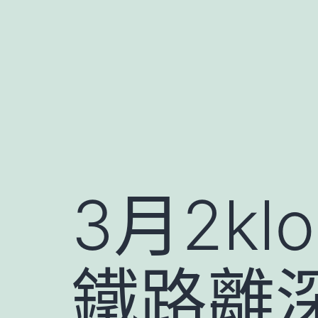
跳
至
主
要
內
容
3月2kl
鐵路離