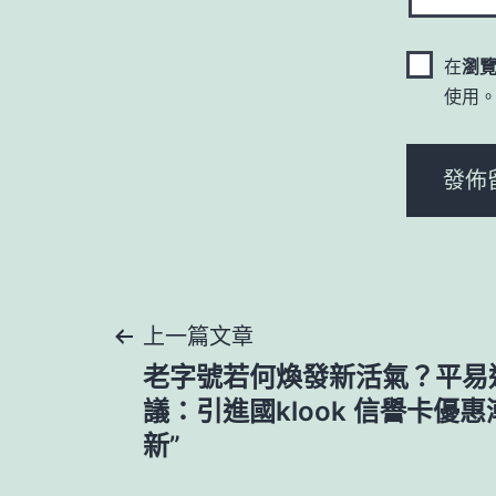
在
瀏
使用
文
上一篇文章
老字號若何煥發新活氣？平易
章
議：引進國klook 信譽卡優
新”
導