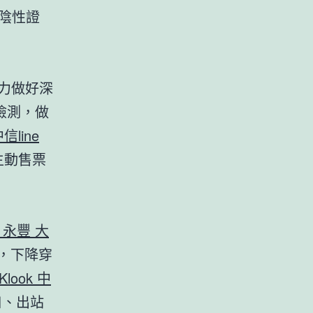
測陰性證
力做好深
檢測，做
中信line
主動售票
k 永豐 大
，下降穿
Klook 中
口、出站