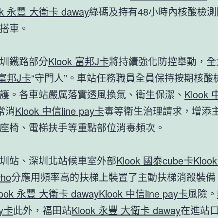
ok 永豐 大衛卡 daway
綠碼及持有48小時內核酸檢
搭車。
圳鐵路部分
Klook 富邦J卡
將持續強化防控舉動，全
k 富邦J卡
“守門人”。車站任務職員全員保持按期核酸
護。各車站嚴厲落實透風換氣、衛生保潔、
Klook 
常消
Klook 中信line pay卡
毒等衛生治理請求，增添
座椅、電梯扶手等重點部位消毒頻次。
圳站、深圳北站候車室外部
Klook 國泰cube卡
Kloo
ho
分應用頻率高的扶梯上裝置了主動扶梯消殺裝備
look 永豐 大衛卡 daway
Klook 中信line pay卡
風險。
ay卡
此外，福田站
Klook 永豐 大衛卡 daway
在進站