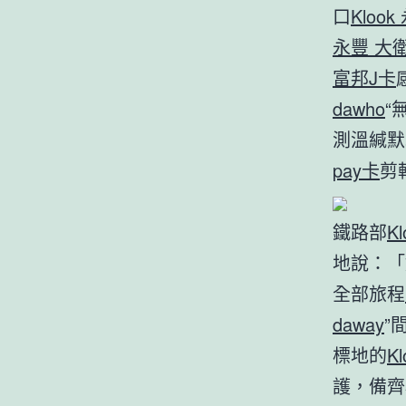
口
Kloo
永豐 大衛
富邦J卡
dawho
“
測溫緘默
pay卡
剪
鐵路部
K
地說：「
全部旅程
daway
”
標地的
K
護，備齊