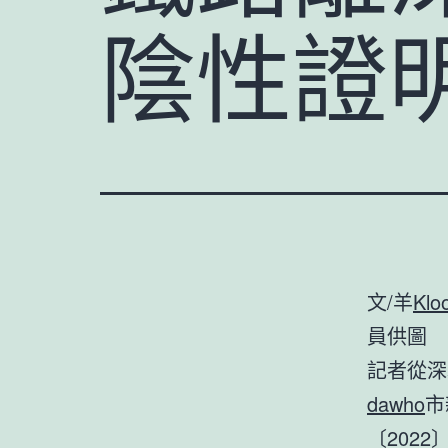
陰性證
文/羊
Kl
員供圖
記者從深
dawho
市
〔202