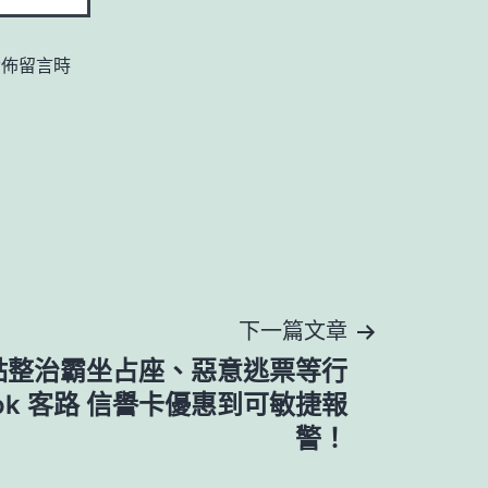
發佈留言時
下一篇文章
點整治霸坐占座、惡意逃票等行
ok 客路 信譽卡優惠到可敏捷報
警！