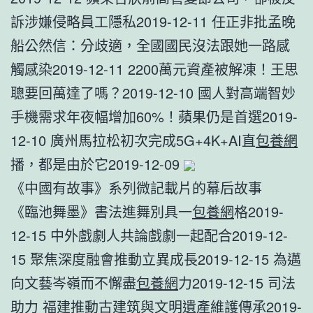
訴涉嫌侵略員工隱私2019-12-11 任正非批孟晚
船公然信：分歧適，全國國民沒法跟她一路感
觸感染2019-12-11 2200萬元資產被解凍！王思
聰要回萬達了嗎？2019-12-10 國人對高端智妙
手機需求年夜幅增加60%！蘋果仍是首選2019-
12-10 廣州馬拉松初次完成5G+4K+AI直
包養網
播，都是由於它2019-12-09
《中國有故事》系列微記載片的幕后故事
《臨池舞墨》書法進舞別具一
包養網
格2019-
12-15 中外戲劇人共論戲劇一起配合2019-12-
15 聚焦深度融會推動立異成長2019-12-15 為邁
向文藝岑嶺而不懈盡
包養網
力2019-12-15 司法
助力 福建推動古建筑與文明遺產維護傳承2019-