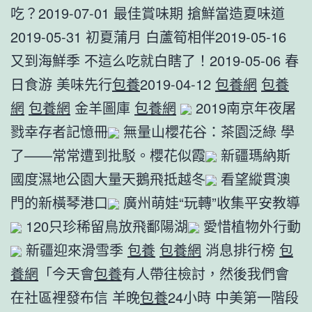
吃？2019-07-01 最佳賞味期 搶鮮當造夏味道
2019-05-31 初夏蒲月 白蘆筍相伴2019-05-16
又到海鮮季 不這么吃就白瞎了！2019-05-06 春
日食游 美味先行
包養
2019-04-12
包養網
包養
網
包養網
金羊圖庫
包養網
2019南京年夜屠
戮幸存者記憶冊
無量山櫻花谷：茶園泛綠 學
了——常常遭到批駁。櫻花似霞
新疆瑪納斯
國度濕地公園大量天鵝飛抵越冬
看望縱貫澳
門的新橫琴港口
廣州萌娃“玩轉”收集平安教導
120只珍稀留鳥放飛鄱陽湖
愛惜植物外行動
新疆迎來滑雪季
包養
包養網
消息排行榜
包
養網
「今天會
包養
有人帶往檢討，然後我們會
在社區裡發布信 羊晚
包養
24小時 中美第一階段