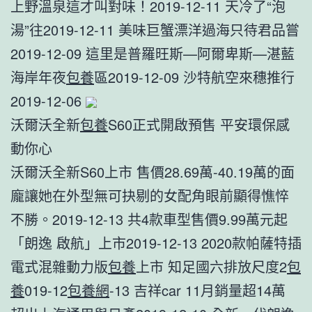
上野溫泉這才叫對味！2019-12-11 天冷了“泡
湯”往2019-12-11 美味巨蟹漂洋過海只待君品嘗
2019-12-09 這里是普羅旺斯—阿爾卑斯—湛藍
海岸年夜
包養
區2019-12-09 沙特航空來穗推行
2019-12-06
沃爾沃全新
包養
S60正式開啟預售 平安環保感
動你心
沃爾沃全新S60上市 售價28.69萬-40.19萬的面
龐讓她在外型無可抉剔的女配角眼前顯得憔悴
不勝。2019-12-13 共4款車型售價9.99萬元起
「朗逸 啟航」上市2019-12-13 2020款帕薩特插
電式混雜動力版
包養
上市 知足國六排放尺度2
包
養
019-12
包養網
-13 吉祥car 11月銷量超14萬