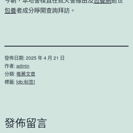
今朝，本地警樸直在就火警緣由及
包養網
逝世
包養
者成分睜開查詢拜訪。
發佈日期:
2025 年 4 月 21 日
作者:
admin
分類:
推薦文章
標籤:
[db:标签]
發佈留言