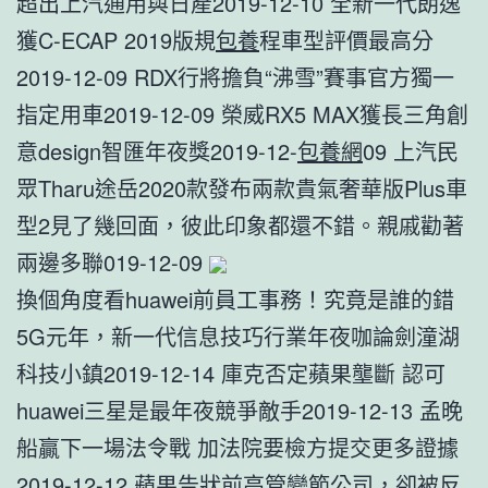
超出上汽通用與日產2019-12-10 全新一代朗逸
獲C-ECAP 2019版規
包養
程車型評價最高分
2019-12-09 RDX行將擔負“沸雪”賽事官方獨一
指定用車2019-12-09 榮威RX5 MAX獲長三角創
意design智匯年夜獎2019-12-
包養網
09 上汽民
眾Tharu途岳2020款發布兩款貴氣奢華版Plus車
型2見了幾回面，彼此印象都還不錯。親戚勸著
兩邊多聯019-12-09
換個角度看huawei前員工事務！究竟是誰的錯
5G元年，新一代信息技巧行業年夜咖論劍潼湖
科技小鎮2019-12-14 庫克否定蘋果壟斷 認可
huawei三星是最年夜競爭敵手2019-12-13 孟晚
船贏下一場法令戰 加法院要檢方提交更多證據
2019-12-12 蘋果告狀前高管變節公司，卻被反