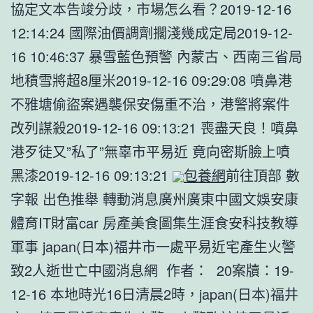
協定文本告竣分歧，市場怎么看？2019-12-16
12:14:24 國際油價調劑擱淺幾成定局2019-12-
16 10:46:37 暴雪藍色預警 內蒙古、西南三省局
地積雪將超8厘米2019-12-16 09:29:08 噴鼻港
不雅塘偷盜案遇襲保安傷重不治，港警將案件
改列謀殺2019-12-16 09:13:21 喪盡天良！噴鼻
港歹徒又”私了”無辜市平易近 竟向密斯臉上噴
黑漆2019-12-16 09:13:21
包養網
前往頂部 數
字報 出色推舉 轉動消息廣州廣東中國文娛安康
體育IT財富car 房產美食圖集生涯食安科技教導
軍事 japan(日本)福井市一處平易近宅產生火警
致2人逝世亡中國消息網 作者： 20案牘：19-
12-16 本地時光16日清晨2時，japan(日本)福井