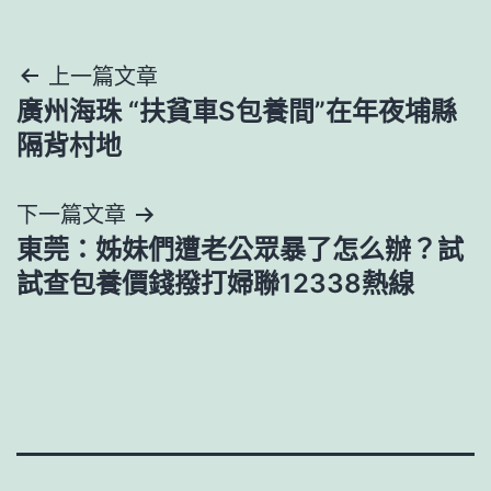
文
上一篇文章
廣州海珠 “扶貧車S包養間”在年夜埔縣
章
隔背村地
導
下一篇文章
覽
東莞：姊妹們遭老公眾暴了怎么辦？試
試查包養價錢撥打婦聯12338熱線